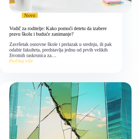
Novo
Vodič za roditelje: Kako pomoći detetu da izabere
pravu školu i buduće zanimanje?
Završetak osnovne škole i prelazak u srednju, ili pak
odabir fakulteta, predstavlja jednu od prvih velikih
životnih raskrsnica za…
Pročitaj više